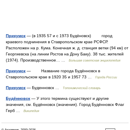
Прикумск
— (в 1935 57 и с 1973 Будёновск) город
краевого подчинения в Ставропольском крае РСФСР.
Расположен на р. Кума. Конечная ж. д. станция ветки (94 км) от
Георгиевска (на линии Ростов на Дону Баку). 38 тыс. жителей
(1974). Производственное… …
Большая советская энциклопедия
Прикумск
— Название города Будённовск в
Ставропольском крае в 1920 35 и 1957 73 …
Города России
Прикумск
— Буденновск …
Топонимический словарь
Будённовск
— У этого термина существуют и другие
значения, см. Будённовск (значения). Город Будённовск Флаг
Герб …
Википедия
© Академик, 2000-2026