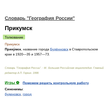
Словарь "География России"
Прикумск
Толкование
Прикумск
Прику́мск
, название города
Будённовск
в Ставропольском
крае в 1920—35 и 1957—73.
Словарь "География России". - М.: Большая Российская энциклопедия
.
Главный
редактор А.П. Горкин
.
1998
.
Игры ⚽
Поможем решить контрольную работу
Синонимы
:
буденовск
,
город